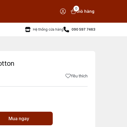
0
Giỏ hàng
Hệ thống cửa hàng
090 597 7463
otton
Yêu thích
Mua ngay