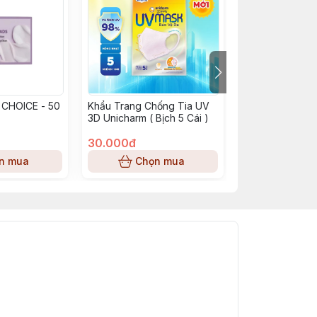
 CHOICE - 50
Khẩu Trang Chống Tia UV
LANEIGE Bông 
3D Unicharm ( Bịch 5 Cái )
Advanced Effect
Care Dual Cott
30.000đ
25.000đ
n mua
Chọn mua
Chọn