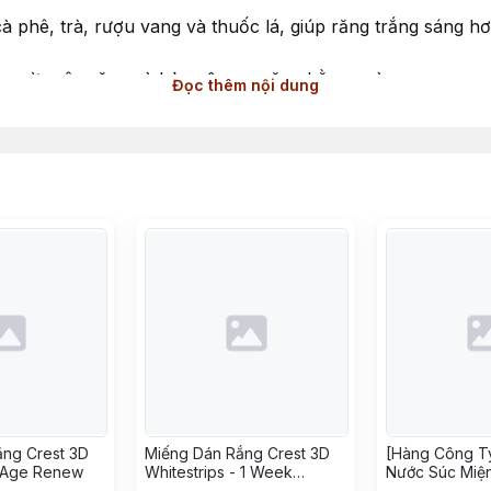
cà phê, trà, rượu vang và thuốc lá, giúp răng trắng sáng h
 ngừa sâu răng và bảo vệ men răng hằng ngày.
Đọc thêm nội dung
ng mịn giúp loại bỏ mảng bám, mang lại bề mặt răng sạch
ở thơm mát và tạo cảm giác sạch khoang miệng sau khi chả
a sâu răng và tăng cường bảo vệ men răng.
 bóng bề mặt răng, giảm các vết ố.
ăng Crest 3D
Miếng Dán Rắng Crest 3D
[Hàng Công T
ế hình thành mảng bám và cao răng.
- Age Renew
Whitestrips - 1 Week
Nước Súc Miện
Transformation
Cool Mint