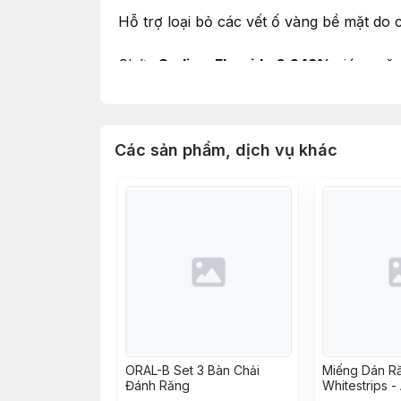
Hỗ trợ loại bỏ các vết ố vàng bề mặt do 
Chứa
Sodium Fluoride 0,243%
giúp ngăn
Công nghệ làm sạch kết hợp hạt đánh bó
Các sản phẩm, dịch vụ khác
Hương
Radiant Mint
the mát, giúp hơi th
💙
Thành phần nổi bật
Sodium Fluoride 0,243%:
Giúp phòng ngừ
Hydrated Silica:
Hỗ trợ làm sạch và đánh
ORAL-B Set 3 Bàn Chải
Miếng Dán R
Disodium Pyrophosphate:
Hỗ trợ hạn ch
Đánh Răng
Whitestrips 