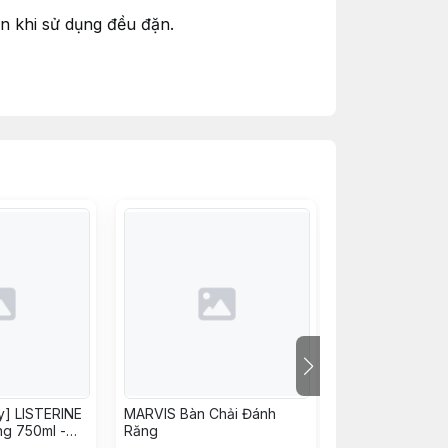
ơn khi sử dụng đều đặn.
 và sáng bóng.
i.
y] LISTERINE
MARVIS Bàn Chải Đánh
Tăm Chỉ nha kh
g 750ml -
Răng