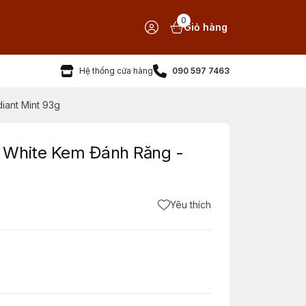
0
Giỏ hàng
Hệ thống cửa hàng
090 597 7463
iant Mint 93g
 White Kem Đánh Răng -
Yêu thích