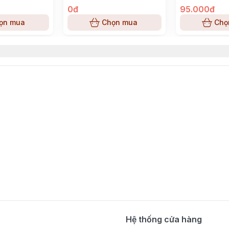
kết cấu mịn.
0đ
95.000đ
ọn mua
Chọn mua
Chọ
 giác thơm mát kéo dài.
 đồ uống hằng ngày.
 kết hợp chăm sóc răng miệng hằng ngày.
 trở lên
(trẻ nhỏ cần có sự giám sát của người lớn).
Hệ thống cửa hàng