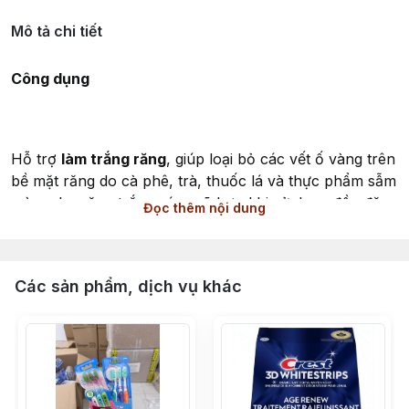
Mô tả chi tiết
Công dụng
Hỗ trợ
làm trắng răng
, giúp loại bỏ các vết ố vàng trên
bề mặt răng do cà phê, trà, thuốc lá và thực phẩm sẫm
màu, cho răng trắng sáng rõ hơn khi sử dụng đều đặn.
Đọc thêm nội dung
Chứa
than hoạt tính (Activated Charcoal)
kết hợp
công nghệ làm sạch vi hạt, giúp làm sạch sâu, đánh
Các sản phẩm, dịch vụ khác
bóng và làm mịn bề mặt men răng.
Chứa
Fluoride
, hỗ trợ ngừa sâu răng và bảo vệ men
răng khi sử dụng hằng ngày.
Giúp
giảm mảng bám
, làm sạch khoang miệng và duy