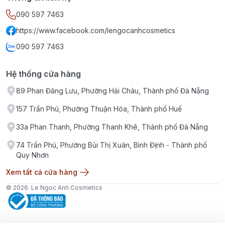
🌿
Phù hợp với
090 597 7463
https://www.facebook.com/lengocanhcosmetics
090 597 7463
Người dễ tích tụ cao răng.
Hệ thống cửa hàng
Người thường xuyên uống cà phê, trà hoặc hút thuốc
muốn hỗ trợ giảm bám màu trên răng.
89 Phan Đăng Lưu, Phường Hải Châu, Thành phố Đà Nẵng
157 Trần Phú, Phường Thuận Hóa, Thành phố Huế
Người muốn duy trì hàm răng sạch khỏe và hơi thở
thơm mát hằng ngày.
33a Phan Thanh, Phường Thanh Khê, Thành phố Đà Nẵng
74 Trần Phú, Phường Bùi Thị Xuân, Bình Định - Thành phố
Quy Nhơn
Xem tất cả cửa hàng
© 2026
Le Ngoc Anh Cosmetics