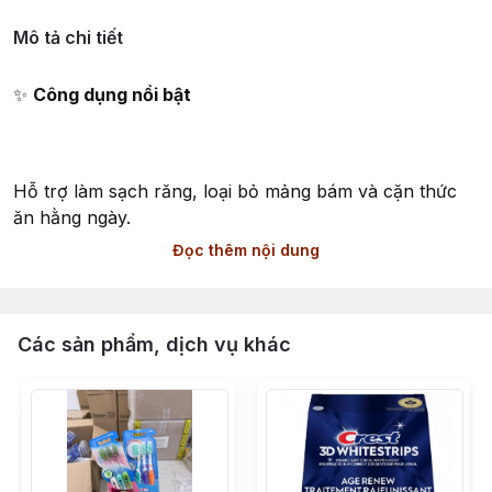
Mô tả chi tiết
✨
Công dụng nổi bật
Hỗ trợ làm sạch răng, loại bỏ mảng bám và cặn thức
ăn hằng ngày.
Đọc thêm nội dung
Giúp
ngăn ngừa hình thành cao răng (tartar)
nhờ
công thức chứa hoạt chất kiểm soát cao răng.
Các sản phẩm, dịch vụ khác
Hỗ trợ làm trắng răng bằng cách loại bỏ các vết ố bề
mặt do trà, cà phê và thực phẩm.
Mang lại hơi thở thơm mát với hương
Citrus Floral Mint
(cam chanh – hoa – bạc hà).