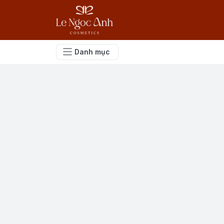
Danh mục