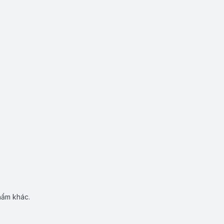
hẩm khác.