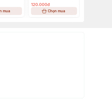
120.000đ
170.000đ
n mua
Chọn mua
Chọn