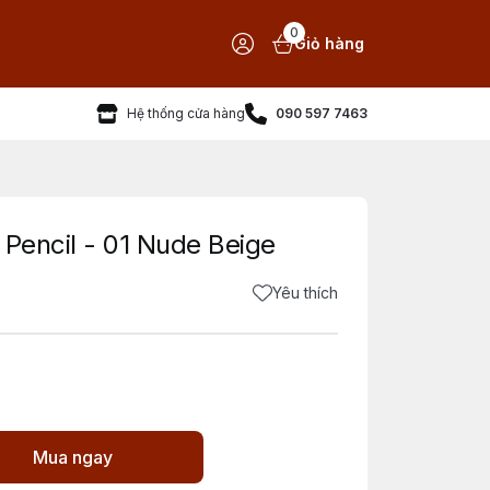
0
Giỏ hàng
Hệ thống cửa hàng
090 597 7463
 Pencil - 01 Nude Beige
Yêu thích
Mua ngay