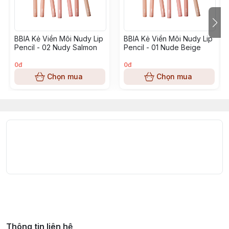
Kết cấu sáp mềm mịn, bền màu: Chất sáp lướt êm trên
môi, lâu trôi, không thấm nước và không gây khô môi
khi sử dụng.
BBIA Kẻ Viền Môi Nudy Lip
BBIA Kẻ Viền Môi Nudy Lip
📝 CÁCH SỬ DỤNG
Pencil - 02 Nudy Salmon
Pencil - 01 Nude Beige
Kẻ viền môi theo dáng mong muốn
0đ
0đ
Chọn mua
Chọn mua
Tô lòng môi hoặc full môi
Kết hợp son để tăng độ bền màu
👉 Có thể tán nhẹ để tạo hiệu ứng ombre
Shop có sẵn 2 màu:
01 Grayish Peach - Hồng Nude
02 Light Tea Apricot - Nâu đất
Thông tin liên hệ