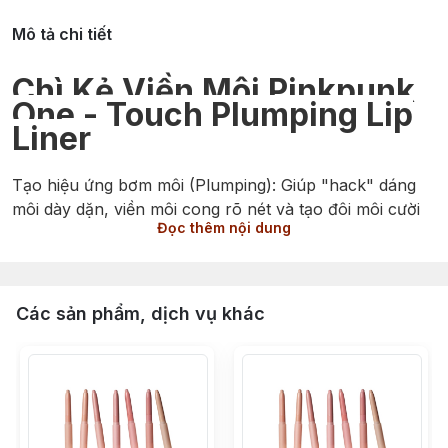
Mô tả chi tiết
Chì Kẻ Viền Môi Pinkpunk
One - Touch Plumping Lip
Liner
Tạo hiệu ứng bơm môi (Plumping): Giúp "hack" dáng
môi dày dặn, viền môi cong rõ nét và tạo đôi môi cười
Đọc thêm nội dung
ngọt ngào một cách tự nhiên.
Định hình & che khuyết điểm: Che viền môi thâm, làm
đều màu viền và điều chỉnh dáng môi (môi mỏng, lệch)
Các sản phẩm, dịch vụ khác
trở nên cân đối, sắc sảo hơn.
Hỗ trợ son lên màu chuẩn: Tạo lớp lót hoàn hảo giúp
son chính bám chặt, lên màu đều và hạn chế tình
trạng lem ra ngoài.