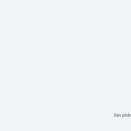
Sản phẩm