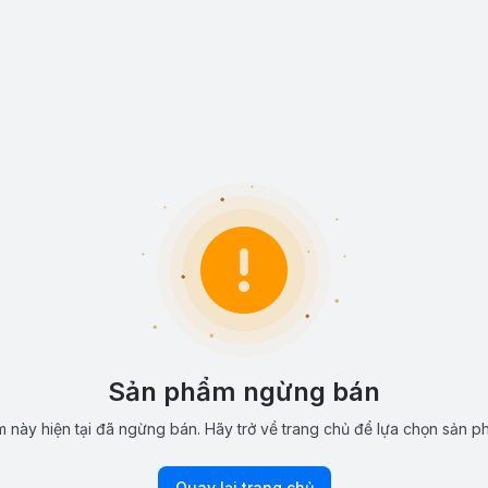
Sản phẩm ngừng bán
 này hiện tại đã ngừng bán. Hãy trở về trang chủ để lựa chọn sản p
Quay lại trang chủ