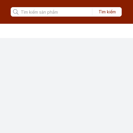
Tìm kiếm