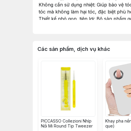
Không cần sử dụng nhiệt: Giúp bảo vệ tó
tóc mà không làm hại tóc, đặc biệt phù 
Thiết kế nhỏ gọn, tiện lợi: Bộ sản phẩm 
tóc nhanh chóng.
HƯỚNG DẪN SỬ DỤNG
Các sản phẩm, dịch vụ khác
PICCASSO Collezioni Nhíp
Khay pha nền
Nối Mi Round Tip Tweezer
que)