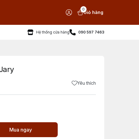
0
Giỏ hàng
Hệ thống cửa hàng
090 597 7463
Jary
Yêu thích
Mua ngay