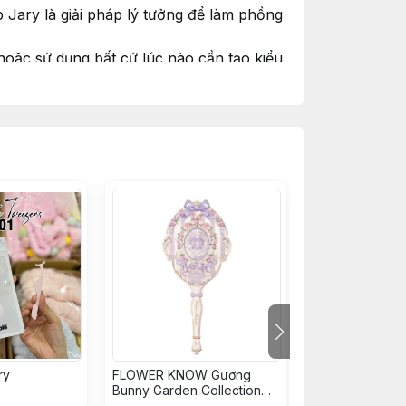
 Jary là giải pháp lý tưởng để làm phồng
 hoặc sử dụng bất cứ lúc nào cần tạo kiểu
ry
FLOWER KNOW Gương
FLOWER KNOW
Bunny Garden Collection
Bunny Garden C
Hand Mirror - Tím
Hand Mirror - 