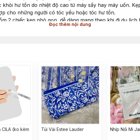
c khỏi hư tổn do nhiệt độ cao từ máy sấy hay máy uốn. Kẹp
hợp cho những người có tóc yếu hoặc tóc hư tổn.
gồm 2 chiếc kẹp nhỏ gọn, dễ dàng mang theo khi đi du lịch
Đọc thêm nội dung
 CILA (ko kèm
Túi Vải Estee Lauder
Nhíp Nối Mi Ja