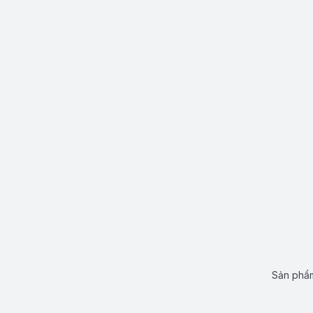
Sản phẩm