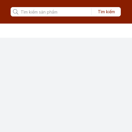
Tìm kiếm