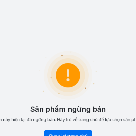
Sản phẩm ngừng bán
 này hiện tại đã ngừng bán. Hãy trở về trang chủ để lựa chọn sản p
Quay lại trang chủ