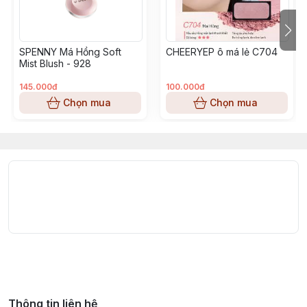
nhiên suốt cả ngày.
HDSD
SPENNY Má Hồng Soft
CHEERYEP ô má lẻ C704
Dùng cọ lấy một lượng phấn vừa đủ – sử dụng hằng
Mist Blush - 928
ngày – tán nhẹ lên vùng gò má theo chuyển động tròn
145.000đ
100.000đ
hoặc hướng từ trong ra ngoài. Có thể dùng riêng từng
Chọn mua
Chọn mua
màu hoặc trộn hai màu để tạo sắc độ phù hợp.
Mẹo nhỏ:
Tán màu nhạt ở toàn bộ vùng má trước, sau
đó nhấn màu đậm ở trung tâm má để tạo hiệu ứng má
đầy đặn và tự nhiên hơn.
Thông tin liên hệ