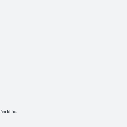
hẩm khác.