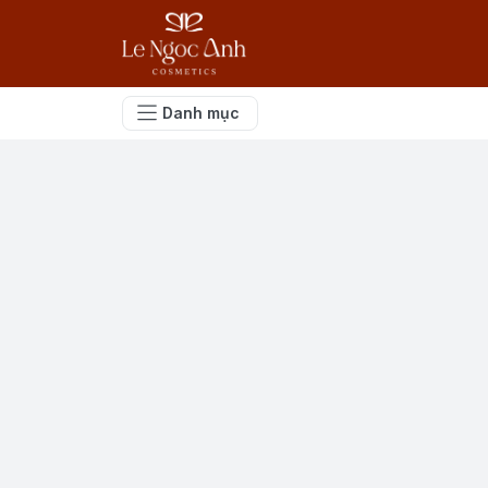
Danh mục