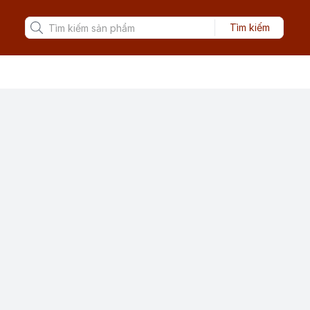
Tìm kiếm