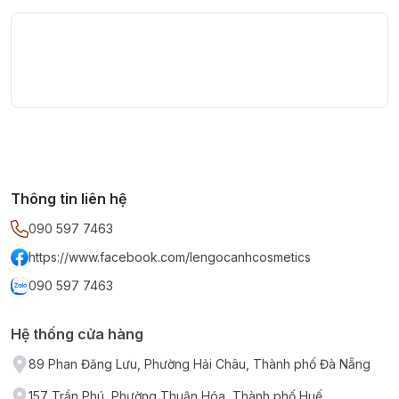
Có thể tái sử dụng nhiều lần nếu vệ sinh và bảo quản
đúng cách.
Đặc điểm
Chất liệu sợi tổng hợp cao cấp, mềm mại và nhẹ.
Thông tin liên hệ
090 597 7463
Chân mi mỏng, linh hoạt, dễ bám keo.
https://www.facebook.com/lengocanhcosmetics
Độ dài và mật độ cân đối, phù hợp nhiều phong cách
090 597 7463
makeup.
Hệ thống cửa hàng
89 Phan Đăng Lưu, Phường Hải Châu, Thành phố Đà Nẵng
Phù hợp với
157 Trần Phú, Phường Thuận Hóa, Thành phố Huế