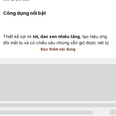
Công dụng nổi bật
Thiết kế sợi mi
tơi, đan xen nhiều tầng
, tạo hiệu ứng
đôi mắt to và có chiều sâu nhưng vẫn giữ được nét tự
nhiên.
Đọc thêm nội dung
Độ cong vừa phải, giúp mở mắt rõ hơn mà không quá
sắc hay nặng mắt.
Chân mi mảnh, mềm dẻo, ôm sát mí, dễ thao tác ngay
cả với người mới.
Sợi mi nhẹ, giữ độ cong tốt, mang lại cảm giác thoải mái
khi đeo trong thời gian dài.