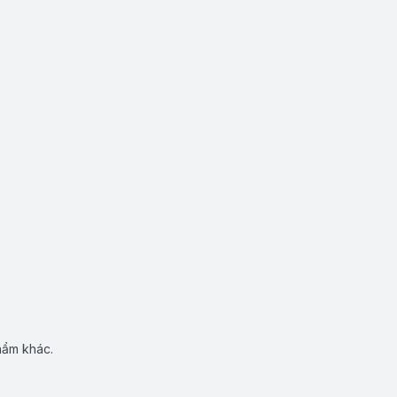
hẩm khác.