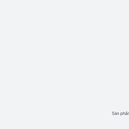
Sản phẩm