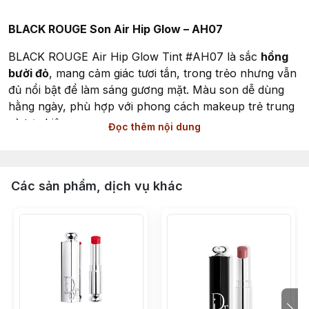
BLACK ROUGE Son Air Hip Glow – AH07
BLACK ROUGE Air Hip Glow Tint #AH07 là sắc
hồng
bưởi đỏ
, mang cảm giác tươi tắn, trong trẻo nhưng vẫn
đủ nổi bật để làm sáng gương mặt. Màu son dễ dùng
hằng ngày, phù hợp với phong cách makeup trẻ trung
và tự nhiên.
Đọc thêm nội dung
Màu sắc:
Hồng bưởi đỏ – tươi tắn, rạng rỡ, dễ sử dụng.
Chất son:
Tint bóng mỏng nhẹ, tạo hiệu ứng môi
căng
Các sản phẩm, dịch vụ khác
mọng, ngậm nước
, có lớp màu stain giúp duy trì sắc
môi sau khi lớp bóng phai dần.
Phong cách:
Trong trẻo – trẻ trung – nữ tính – tươi tắn.
Phù hợp:
Dễ dùng với nhiều tone da, đặc biệt hợp các
kiểu makeup tone hồng, hồng đỏ hoặc makeup tự
nhiên hằng ngày.