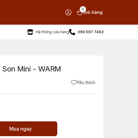
0
Giỏ hàng
Hệ thống cửa hàng
090 597 7463
t Son Mini - WARM
Yêu thích
Mua ngay