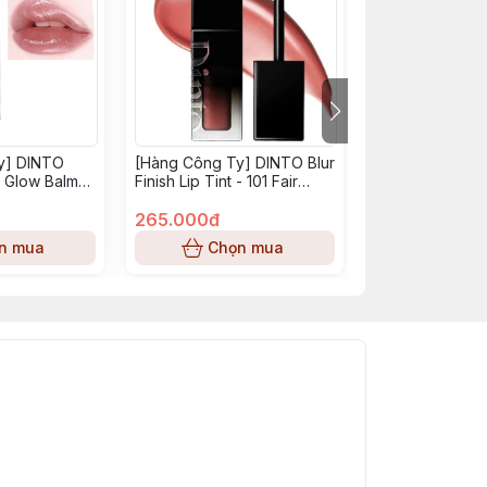
y] DINTO
[Hàng Công Ty] DINTO Blur
(NO BOX) EST
g Glow Balm
Finish Lip Tint - 101 Fair
Son Pure Color 
 Angria
Hesse
Creme Rouge à 
265.000đ
670
250.000đ
n mua
Chọn mua
Chọn