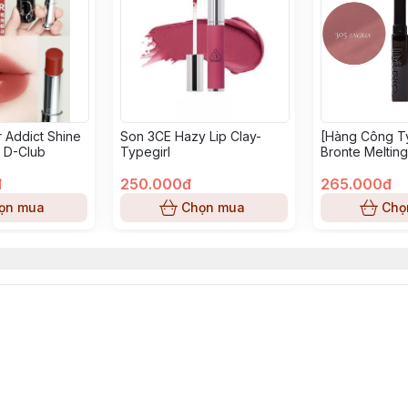
r Addict Shine
Son 3CE Hazy Lip Clay-
[Hàng Công T
4 D-Club
Typegirl
Bronte Meltin
Son Thỏi - 305
đ
250.000đ
265.000đ
ọn mua
Chọn mua
Chọ