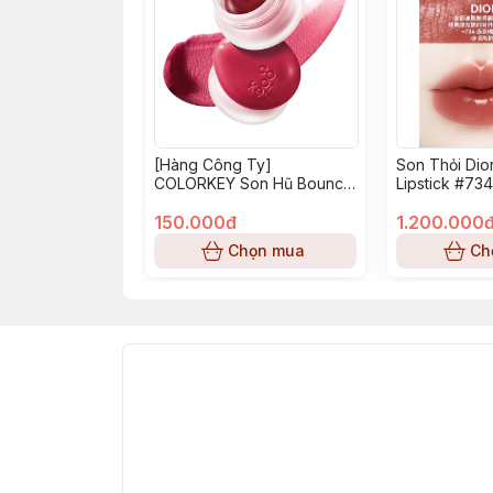
[Hàng Công Ty]
Son Thỏi Dio
COLORKEY Son Hũ Bouncy
Lipstick #73
Creamy Multi Purpose Mud
- Q06
150.000đ
1.200.000
Chọn mua
Ch