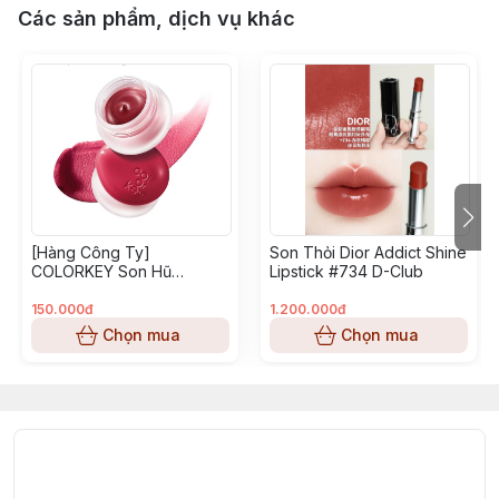
Các sản phẩm, dịch vụ khác
[Hàng Công Ty]
Son Thỏi Dior Addict Shine
COLORKEY Son Hũ
Lipstick #734 D-Club
Bouncy Creamy Multi
Purpose Mud - Q06
150.000đ
1.200.000đ
Chọn mua
Chọn mua